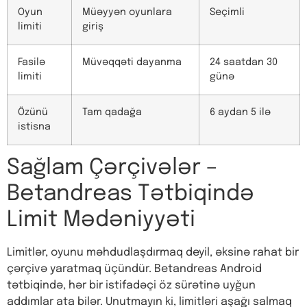
Oyun
Müəyyən oyunlara
Seçimli
limiti
giriş
Fasilə
Müvəqqəti dayanma
24 saatdan 30
limiti
günə
Özünü
Tam qadağa
6 aydan 5 ilə
istisna
Sağlam Çərçivələr –
Betandreas Tətbiqində
Limit Mədəniyyəti
Limitlər, oyunu məhdudlaşdırmaq deyil, əksinə rahat bir
çərçivə yaratmaq üçündür. Betandreas Android
tətbiqində, hər bir istifadəçi öz sürətinə uyğun
addımlar ata bilər. Unutmayın ki, limitləri aşağı salmaq