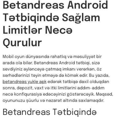
Betandreas Android
Tətbiqində Sağlam
Limitlər Necə
Qurulur
Mobil oyun dünyasında rahatlıq və məsuliyyət bir
arada ola bilər. Betandreas Android tətbiqi, sizə
sevdiyiniz əyləncəyə çatmaq imkanı verərkən, öz
sərhədlərinizi təyin etməyə də kömək edir. Bu yazıda,
betandreas yukle apk
edərək tətbiqə daxil olduqdan
sonra, depozit, vaxt və itki limitlərini addım-addım
necə konfiqurasiya edəcəyinizi göstərəcəyik. Məqsəd,
oyununuzu şüurlu və nəzarət altında saxlamaqdır.
Betandreas Tətbiqində