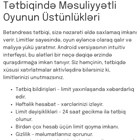
Tətbiqində Məsuliyyətli
Oyunun Üstünlükləri
Betandreas tətbiqi, sizə nəzarəti əldə saxlamaq imkanı
verir. Limitlər sayəsində, oyun əyləncə olaraq qalır və
maliyyə yükü yaratmır. Android versiyasının intuitiv
interfeysi, bu alətləri bir neçə dəqiqə ərzində
quraşdırmağa imkan tanıyır. Siz həmçinin, tətbiqdə
xüsusi xatırlatmalar aktivləşdirə bilərsiniz ki,
limitlərinizi unutmazsınız.
Tətbiq bildirişləri – limit yaxınlaşanda xəbərdarlıq
edir.
Həftəlik hesabat – xərclərinizi izləyir.
Limit dəyişiklikləri – 24 saat gecikmə ilə tətbiq
olunur.
Birdən çox hesab üçün limit qoyma imkanı.
Gizlilik – məlumatlarınız qorunur.