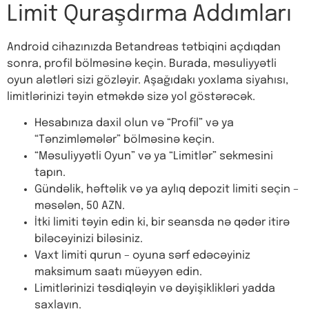
Limit Quraşdırma Addımları
Android cihazınızda Betandreas tətbiqini açdıqdan
sonra, profil bölməsinə keçin. Burada, məsuliyyətli
oyun alətləri sizi gözləyir. Aşağıdakı yoxlama siyahısı,
limitlərinizi təyin etməkdə sizə yol göstərəcək.
Hesabınıza daxil olun və “Profil” və ya
“Tənzimləmələr” bölməsinə keçin.
“Məsuliyyətli Oyun” və ya “Limitlər” sekmesini
tapın.
Gündəlik, həftəlik və ya aylıq depozit limiti seçin –
məsələn, 50 AZN.
İtki limiti təyin edin ki, bir seansda nə qədər itirə
biləcəyinizi biləsiniz.
Vaxt limiti qurun – oyuna sərf edəcəyiniz
maksimum saatı müəyyən edin.
Limitlərinizi təsdiqləyin və dəyişiklikləri yadda
saxlayın.