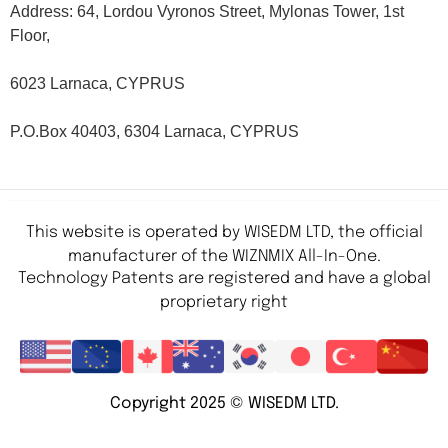
Address: 64, Lordou Vyronos Street, Mylonas Tower, 1st
Floor,
6023 Larnaca, CYPRUS
P.O.Box 40403, 6304 Larnaca, CYPRUS
This website is operated by WISEDM LTD, the official
manufacturer of the WIZNMIX All-In-One.
Technology Patents are registered and have a global
proprietary right
Copyright 2025 © WISEDM LTD.