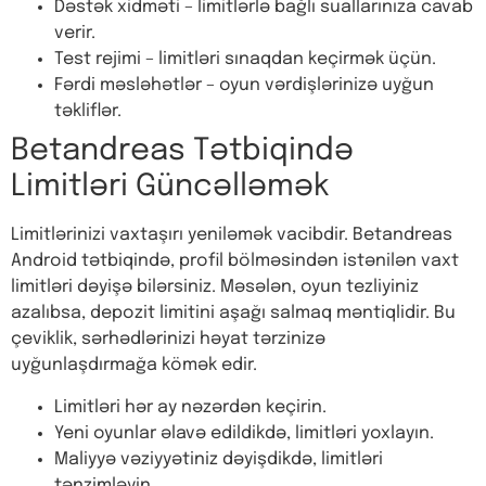
Dəstək xidməti – limitlərlə bağlı suallarınıza cavab
verir.
Test rejimi – limitləri sınaqdan keçirmək üçün.
Fərdi məsləhətlər – oyun vərdişlərinizə uyğun
təkliflər.
Betandreas Tətbiqində
Limitləri Güncəlləmək
Limitlərinizi vaxtaşırı yeniləmək vacibdir. Betandreas
Android tətbiqində, profil bölməsindən istənilən vaxt
limitləri dəyişə bilərsiniz. Məsələn, oyun tezliyiniz
azalıbsa, depozit limitini aşağı salmaq məntiqlidir. Bu
çeviklik, sərhədlərinizi həyat tərzinizə
uyğunlaşdırmağa kömək edir.
Limitləri hər ay nəzərdən keçirin.
Yeni oyunlar əlavə edildikdə, limitləri yoxlayın.
Maliyyə vəziyyətiniz dəyişdikdə, limitləri
tənzimləyin.