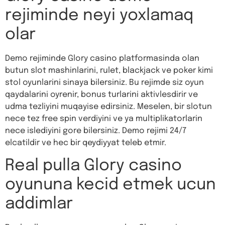
rejiminde neyi yoxlamaq
olar
Demo rejiminde Glory casino platformasinda olan
butun slot mashinlarini, rulet, blackjack ve poker kimi
stol oyunlarini sinaya bilersiniz. Bu rejimde siz oyun
qaydalarini oyrenir, bonus turlarini aktivlesdirir ve
udma tezliyini muqayise edirsiniz. Meselen, bir slotun
nece tez free spin verdiyini ve ya multiplikatorlarin
nece islediyini gore bilersiniz. Demo rejimi 24/7
elcatildir ve hec bir qeydiyyat teleb etmir.
Real pulla Glory casino
oyununa kecid etmek ucun
addimlar