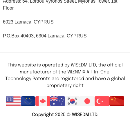
Address: 64, Lordou Vyronos Street, Mylonas Tower, 1st
Floor,
6023 Larnaca, CYPRUS
P.O.Box 40403, 6304 Larnaca, CYPRUS
This website is operated by WISEDM LTD, the official
manufacturer of the WIZNMIX All-In-One.
Technology Patents are registered and have a global
proprietary right
Copyright 2025 © WISEDM LTD.