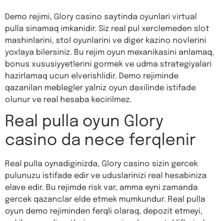
Demo rejimi, Glory casino saytinda oyunlari virtual
pulla sinamaq imkanidir. Siz real pul xerclemeden slot
mashinlarini, stol oyunlarini ve diger kazino novlerini
yoxlaya bilersiniz. Bu rejim oyun mexanikasini anlamaq,
bonus xususiyyetlerini gormek ve udma strategiyalari
hazirlamaq ucun elverishlidir. Demo rejiminde
qazanilan meblegler yalniz oyun daxilinde istifade
olunur ve real hesaba kecirilmez.
Real pulla oyun Glory
casino da nece ferqlenir
Real pulla oynadiginizda, Glory casino sizin gercek
pulunuzu istifade edir ve uduslarinizi real hesabiniza
elave edir. Bu rejimde risk var, amma eyni zamanda
gercek qazanclar elde etmek mumkundur. Real pulla
oyun demo rejiminden ferqli olaraq, depozit etmeyi,