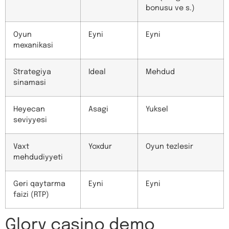
bonusu ve s.)
Oyun
Eyni
Eyni
mexanikasi
Strategiya
Ideal
Mehdud
sinamasi
Heyecan
Asagi
Yuksel
seviyyesi
Vaxt
Yoxdur
Oyun tezlesir
mehdudiyyeti
Geri qaytarma
Eyni
Eyni
faizi (RTP)
Glory casino demo