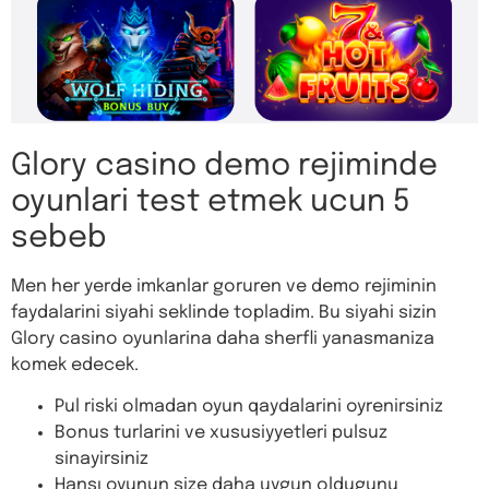
Glory casino demo rejiminde
oyunlari test etmek ucun 5
sebeb
Men her yerde imkanlar goruren ve demo rejiminin
faydalarini siyahi seklinde topladim. Bu siyahi sizin
Glory casino oyunlarina daha sherfli yanasmaniza
komek edecek.
Pul riski olmadan oyun qaydalarini oyrenirsiniz
Bonus turlarini ve xususiyyetleri pulsuz
sinayirsiniz
Hansı oyunun size daha uygun oldugunu