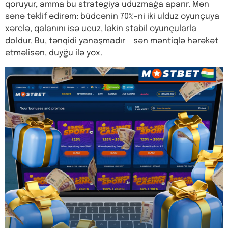
qoruyur, amma bu strategiya uduzmağa aparır. Mən
sənə təklif edirəm: büdcənin 70%-ni iki ulduz oyunçuya
xərclə, qalanını isə ucuz, lakin stabil oyunçularla
doldur. Bu, tənqidi yanaşmadır – sən məntiqlə hərəkət
etməlisən, duyğu ilə yox.