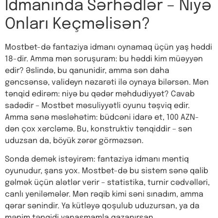
İdmanında Sərhədlər – Niyə
Onları Keçməlisən?
Mostbet-də fantaziya idmanı oynamaq üçün yaş həddi
18-dir. Amma mən soruşuram: bu həddi kim müəyyən
edir? Əslində, bu qanunidir, amma sən daha
gəncsənsə, valideyn nəzarəti ilə oynaya bilərsən. Mən
tənqid edirəm: niyə bu qədər məhdudiyyət? Cavab
sadədir – Mostbet məsuliyyətli oyunu təşviq edir.
Amma sənə məsləhətim: büdcəni idarə et, 100 AZN-
dən çox xərcləmə. Bu, konstruktiv tənqiddir – sən
uduzsan da, böyük zərər görməzsən.
Sonda demək istəyirəm: fantaziya idmanı məntiq
oyunudur, şans yox. Mostbet-də bu sistem sənə qalib
gəlmək üçün alətlər verir – statistika, turnir cədvəlləri,
canlı yeniləmələr. Mən rəqib kimi səni sınadım, amma
qərar sənindir. Ya kütləyə qoşulub uduzursan, ya da
mənim tənqidi yanaşmamla qazanırsan.