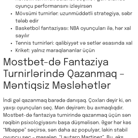
oyunçu performansını izləyirsən
Mövsümi turnirlər: uzunmüddətli strategiya, səbr
tələb edir
Basketbol fantaziyası: NBA oyunçuları ilə, hər xal
sayılır
Tennis turnirləri: qalibiyyət və setlər əsasında xal
Kriket: yalnız maraqlananlar üçün
Mostbet-də Fantaziya
Turnirlərində Qazanmaq –
Məntiqsiz Məsləhətlər
İndi gəl qazanmaq barədə danışaq. Çoxları deyir ki, ən
yaxşı oyunçuları seç. Mən deyirəm: bu axmaqlıqdır.
Mostbet-də fantaziya turnirində qazanmaq üçün sən
rəqibin psixologiyasını başa düşməlisən. Əgər hər kəs
“Mbappe” seçirsə, sən daha az populyar, lakin stabil
oyunçu seç – məsələn, “Lautaro Martinez”. Bu, əks