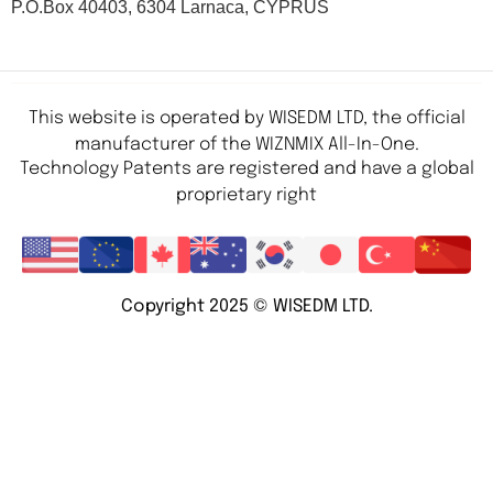
P.O.Box 40403, 6304 Larnaca, CYPRUS
This website is operated by WISEDM LTD, the official
manufacturer of the WIZNMIX All-In-One.
Technology Patents are registered and have a global
proprietary right
Copyright 2025 © WISEDM LTD.