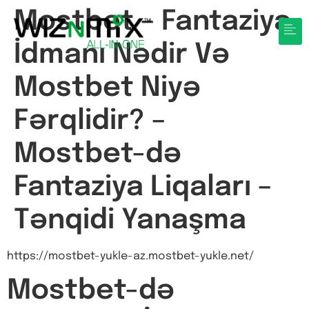
Mostbet – Fantaziya
İdmanı Nədir Və
Mostbet Niyə
Fərqlidir? –
Mostbet-də
Fantaziya Liqaları –
Tənqidi Yanaşma
https://mostbet-yukle-az.mostbet-yukle.net/
Mostbet-də